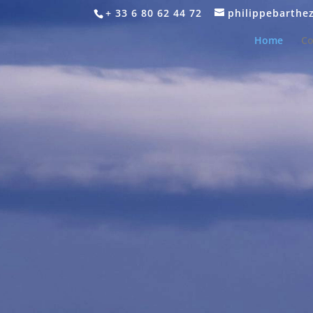
+ 33 6 80 62 44 72
philippebarthe
Home
Co