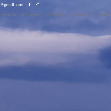
z@gmail.com
nférences – seminaires
Expositions
Voyages ski
Portfol