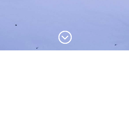
;
oyages ski
Formatio