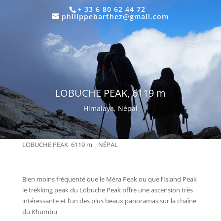
+ 33 6 80 62 44 72
philippebarthez@gmail.com
LOBUCHE PEAK, 6119 m
Himalaya, Népal
LOBUCHE PEAK
6119 m
, NÉPAL
Bien moins fréquenté que le Méra Peak ou que l’Island Peak
le trekking peak du Lobuche Peak offre une ascension très
intéressante et l’un des plus beaux panoramas sur la chaîne
du Khumbu