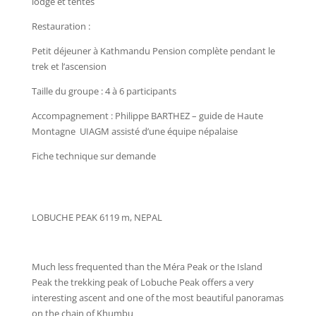
lodge et tentes
Restauration :
Petit déjeuner à Kathmandu Pension complète pendant le
trek et l’ascension
Taille du groupe : 4 à 6 participants
Accompagnement : Philippe BARTHEZ – guide de Haute
Montagne
UIAGM assisté d’une équipe népalaise
Fiche technique sur demande
LOBUCHE PEAK 6119 m, NEPAL
Much less frequented than the Méra Peak or the Island
Peak the trekking peak of Lobuche Peak offers a very
interesting ascent and one of the most beautiful panoramas
on the chain of Khumbu